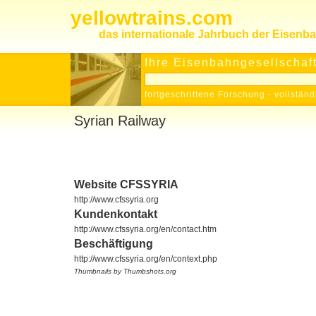
yellowtrains.com
das internationale Jahrbuch der Eisenb
Ihre Eisenbahngesellschaft
fortgeschrittene Forschung
-
vollständ
Syrian Railway
Website CFSSYRIA
http://www.cfssyria.org
Kundenkontakt
http://www.cfssyria.org/en/contact.htm
Beschäftigung
http://www.cfssyria.org/en/context.php
Thumbnails by Thumbshots.org