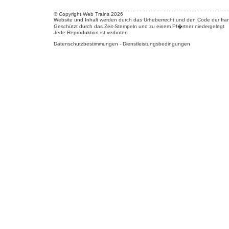
© Copyright Web Trains 2026
Website und Inhalt werden durch das Urheberrecht und den Code der fran
Geschützt durch das Zeit-Stempeln und zu einem Pf�rtner niedergelegt
Jede Reproduktion ist verboten
Datenschutzbestimmungen
-
Dienstleistungsbedingungen